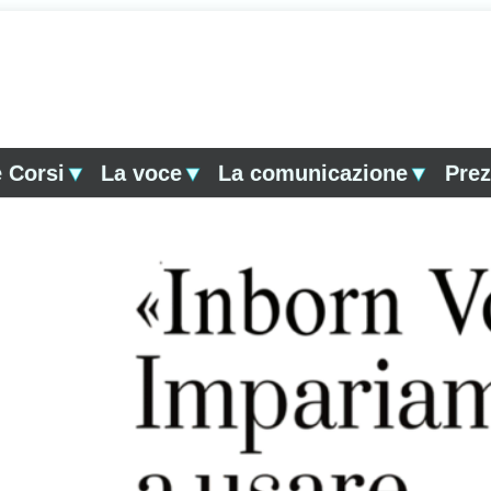
 Corsi
▼
La voce
▼
La comunicazione
▼
Prez