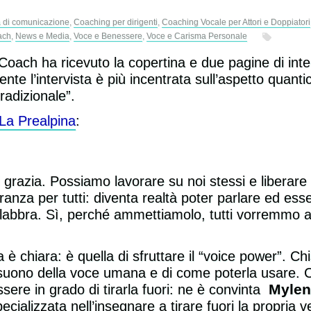
 di comunicazione
,
Coaching per dirigenti
,
Coaching Vocale per Attori e Doppiatori
ach
,
News e Media
,
Voce e Benessere
,
Voce e Carisma Personale
oach ha ricevuto la copertina e due pagine di inter
nte l’intervista è più incentrata sull’aspetto quanti
radizionale”.
 La Prealpina
:
 grazia. Possiamo lavorare su noi stessi e liberare
anza per tutti: diventa realtà poter parlare ed esse
labbra. Sì, perché ammettiamolo, tutti vorremmo 
 chiara: è quella di sfruttare il “voice power”. Chi
el suono della voce umana e di come poterla usare. 
Mylen
sere in grado di tirarla fuori: ne è convinta
ecializzata nell’insegnare a tirare fuori la propria 