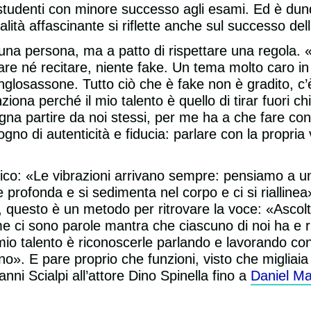
studenti con minore successo agli esami. Ed è du
tà affascinante si riflette anche sul successo dell’
di una persona, ma a patto di rispettare una regola.
rare né recitare, niente fake. Un tema molto caro 
losassone. Tutto ciò che è fake non è gradito, c’
ziona perché il mio talento è quello di tirar fuori c
ogna partire da noi stessi, per me ha a che fare c
sogno di autenticità e fiducia: parlare con la propri
isico: «Le vibrazioni arrivano sempre: pensiamo a un
e profonda e si sedimenta nel corpo e ci si rialline
questo è un metodo per ritrovare la voce: «Ascolta
 ci sono parole mantra che ciascuno di noi ha e rip
 mio talento è riconoscerle parlando e lavorando co
no». E pare proprio che funzioni, visto che migliaia
nni Scialpi all’attore Dino Spinella fino a
Daniel Ma