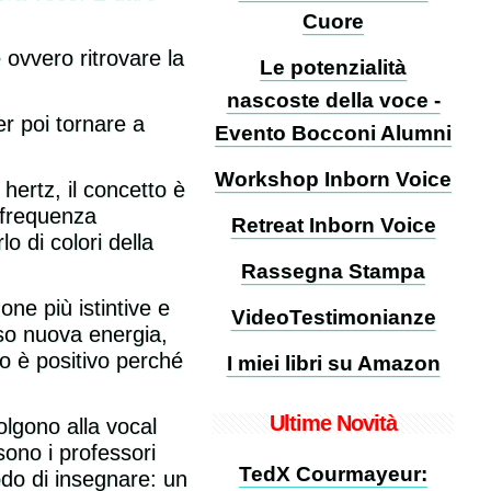
Cuore
 ovvero ritrovare la
Le potenzialità
nascoste della voce -
r poi tornare a
Evento Bocconi Alumni
Workshop Inborn Voice
hertz, il concetto è
 frequenza
Retreat Inborn Voice
o di colori della
Rassegna Stampa
ne più istintive e
VideoTestimonianze
rso nuova energia,
io è positivo perché
I miei libri su Amazon
Ultime Novità
olgono alla vocal
sono i professori
TedX Courmayeur:
odo di insegnare: un