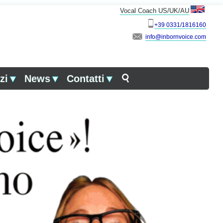
Vocal Coach US/UK/AU
+39 0331/1816160
info
zi
▼
News
▼
Contatti
▼