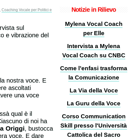
Notizie in Rilievo
,
Coaching Vocale per Politici e
Mylena Vocal Coach
vista sul
per Elle
co e vibrazione del
Intervista a Mylena
Vocal Coach su CNBC
Come l’enfasi trasforma
la Comunicazione
 la nostra voce. E
re ascoltati
La Via della Voce
avere una voce
La Guru della Voce
ssà qual è il
Corso Communication
Ciascuno di noi ha
Skill presso l'Università
a Origgi
, bustocca
Cattolica del Sacro
vera voce. E dare