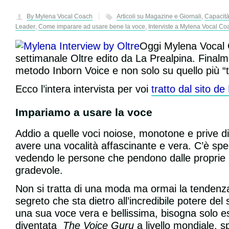
By Mylena Vocal Coach
Articoli su Magazine e Giornali
,
Capacità
Leader
,
Come imparare ad usare bene la voce
,
Interviste a Mylena Vocal Co
Oggi Mylena Vocal C
settimanale Oltre edito da La Prealpina. Finalme
metodo Inborn Voice e non solo su quello più “t
Ecco l’intera intervista per voi
tratto dal sito de
Impariamo a usare la voce
Addio a quelle voci noiose, monotone e prive di
avere una vocalità affascinante e vera. C’è sper
vedendo le persone che pendono dalle proprie 
gradevole.
Non si tratta di una moda ma ormai la tendenza è
segreto che sta dietro all’incredibile potere d
una sua voce vera e bellissima, bisogna solo es
diventata
The Voice Guru
a livello mondiale, sp