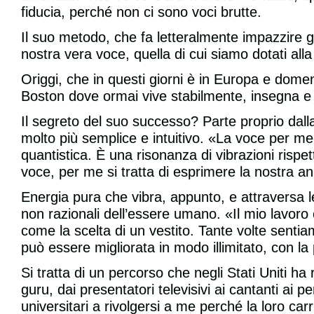
fiducia, perché non ci sono voci brutte.
Il suo metodo, che fa letteralmente impazzire gl
nostra vera voce, quella di cui siamo dotati all
Origgi, che in questi giorni è in Europa e dom
Boston dove ormai vive stabilmente, insegna e s
Il segreto del suo successo? Parte proprio dalla
molto più semplice e intuitivo. «La voce per m
quantistica. È una risonanza di vibrazioni rispet
voce, per me si tratta di esprimere la nostra 
Energia pura che vibra, appunto, e attraversa le
non razionali dell’essere umano. «Il mio lavoro
come la scelta di un vestito. Tante volte senti
può essere migliorata in modo illimitato, con 
Si tratta di un percorso che negli Stati Uniti ha
guru, dai presentatori televisivi ai cantanti ai
universitari a rivolgersi a me perché la loro c