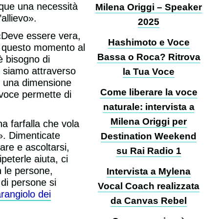
nque una necessità
Milena Origgi – Speaker
allievo».
2025
 «Deve essere vera,
Hashimoto e Voce
in questo momento al
Bassa o Roca? Ritrova
è bisogno di
hi siamo attraverso
la Tua Voce
on una dimensione
Come liberare la voce
a voce permette di
naturale: intervista a
Milena Origgi per
a farfalla che vola
a». Dimenticate
Destination Weekend
re e ascoltarsi,
su Rai Radio 1
eterle aiuta, ci
n le persone,
Intervista a Mylena
 di persone si
Vocal Coach realizzata
rangiolo dei
da Canvas Rebel