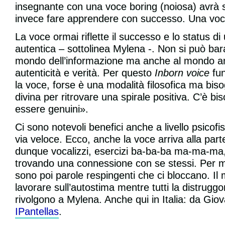
insegnante con una voce boring (noiosa) avrà 
invece fare apprendere con successo. Una vocali
La voce ormai riflette il successo e lo status 
autentica – sottolinea Mylena -. Non si può ba
mondo dell’informazione ma anche al mondo ang
autenticità e verità. Per questo
Inborn voice
fun
la voce, forse è una modalità filosofica ma bis
divina per ritrovare una spirale positiva. C’è bi
essere genuini».
Ci sono notevoli benefici anche a livello psicof
via veloce. Ecco, anche la voce arriva alla part
dunque vocalizzi, esercizi ba-ba-ba ma-ma-ma, 
trovando una connessione con se stessi. Per me
sono poi parole respingenti che ci bloccano. Il
lavorare sull’autostima mentre tutti la distruggo
rivolgono a Mylena. Anche qui in Italia: da Giova
IPantellas
.