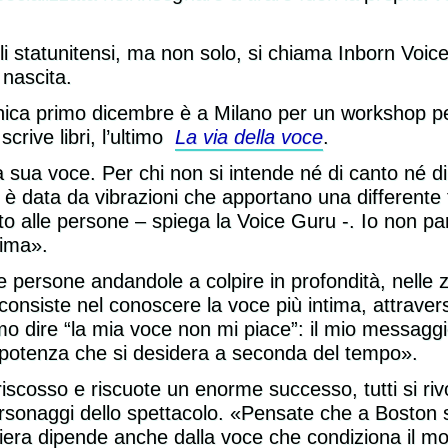
i statunitensi, ma non solo, si chiama Inborn Voice
a nascita.
enica primo dicembre è a Milano per un workshop pe
crive libri, l’ultimo
La via della voce
.
 sua voce. Per chi non si intende né di canto né di 
e è data da vibrazioni che apportano una differente
to alle persone – spiega la Voice Guru -. Io non parl
anima».
 persone andandole a colpire in profondità, nelle zo
 consiste nel conoscere la voce più intima, attrave
amo dire “la mia voce non mi piace”: il mio messagg
la potenza che si desidera a seconda del tempo».
 riscosso e riscuote un enorme successo, tutti si riv
 personaggi dello spettacolo. «Pensate che a Boston 
arriera dipende anche dalla voce che condiziona il m