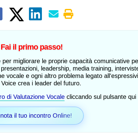
Fai il primo passo!
 per migliorare le proprie capacità comunicative per
Sono rimasta sorpresa
presentazioni, leadership, media training, intervist
dalla serietà e
e vocale e ogni altro problema legato all'espressiv
dall'efficacia del metodo di
Mylena, pieno di esercizi
Voice crea i leader del futuro.
nuovi per me. Durante le
lezioni ho sviluppato una
ro di Valutazione Vocale
cliccando sul pulsante qui 
voce più resistente e ora
sono in grado di cantare
senza problemi le canzoni
nota il tuo incontro Online!
che scrivo!
Elena Rimoldi