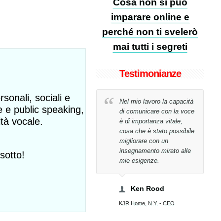
Cosa non si può
imparare online e
perché non ti svelerò
mai tutti i segreti
Testimonianze
sonali, sociali e
Non avrei mai creduto di
Nel mio lavoro la capacità
e e public speaking,
riuscire a raggiungere il
di comunicare con la voce
ità vocale.
mio obiettivo in sole 26
è di importanza vitale,
lezioni!
cosa che è stato possibile
migliorare con un
insegnamento mirato alle
sotto!
Tony Bucci
mie esigenze.
Bucci WorldWide Spa, Presidente
Ken Rood
KJR Home, N.Y. - CEO