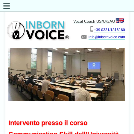
☰
Vocal Coach US/UK/AU
+39 0331/1816160
info
Intervento presso il corso