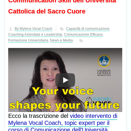
Communication Skill dell’Università
Cattolica del Sacro Cuore
By Mylena Vocal Coach
Capacità di comunicazione
,
Coaching Aziendale e Leadership
,
Comunicazione Efficace
,
Formazione Universitaria
,
News e Media
Ecco la trascrizione del
video intervento di
Mylena Vocal Coach, topic expert per il
corso di Comunicazione dell’Università