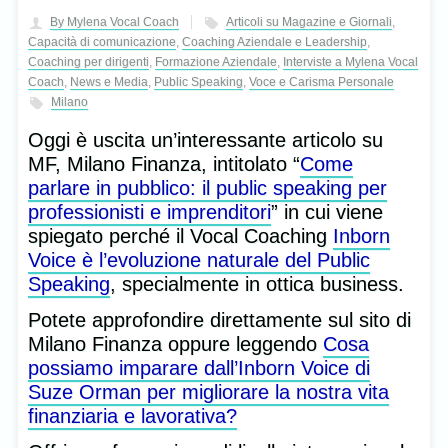
By Mylena Vocal Coach
Articoli su Magazine e Giornali
,
Capacità di comunicazione
,
Coaching Aziendale e Leadership
,
Coaching per dirigenti
,
Formazione Aziendale
,
Interviste a Mylena Vocal
Coach
,
News e Media
,
Public Speaking
,
Voce e Carisma Personale
Milano
Oggi è uscita un’interessante articolo su
MF, Milano Finanza, intitolato “
Come
parlare in pubblico: il public speaking per
professionisti e imprenditori
” in cui viene
spiegato perché il Vocal Coaching
Inborn
Voice è l’evoluzione naturale del Public
Speaking
, specialmente in ottica business.
Potete approfondire direttamente sul sito di
Milano Finanza oppure leggendo
Cosa
possiamo imparare dall’Inborn Voice di
Suze Orman per migliorare la nostra vita
finanziaria e lavorativa?