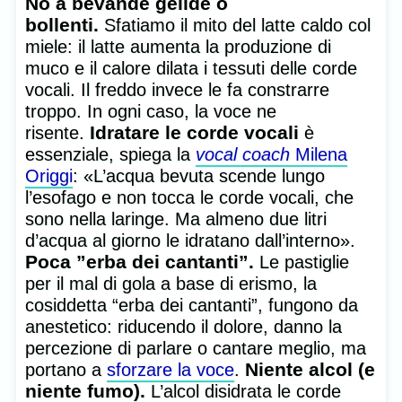
No a bevande gelide o
bollenti.
Sfatiamo il mito del latte caldo col
miele: il latte aumenta la produzione di
muco e il calore dilata i tessuti delle corde
vocali. Il freddo invece le fa constrarre
troppo. In ogni caso, la voce ne
Idratare le corde vocali
risente.
è
essenziale, spiega la
vocal coach
Milena
Origgi
: «L’acqua bevuta scende lungo
l’esofago e non tocca le corde vocali, che
sono nella laringe. Ma almeno due litri
d’acqua al giorno le idratano dall’interno».
Poca ”erba dei cantanti”.
Le pastiglie
per il mal di gola a base di erismo, la
cosiddetta “erba dei cantanti”, fungono da
anestetico: riducendo il dolore, danno la
percezione di parlare o cantare meglio, ma
Niente alcol (e
portano a
sforzare la voce
.
niente fumo).
L’alcol disidrata le corde