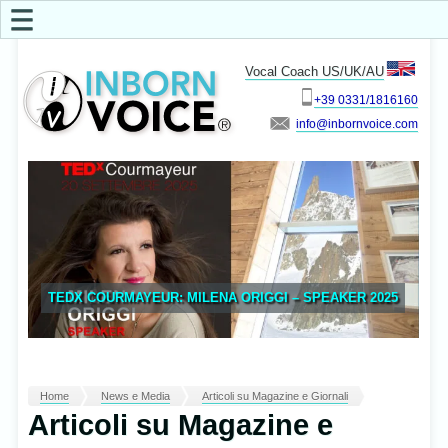
☰
Vocal Coach US/UK/AU
+39 0331/1816160
info
TEDX COURMAYEUR: MILENA ORIGGI – SPEAKER 2025
Home
News e Media
Articoli su Magazine e Giornali
Articoli su Magazine e