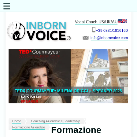
☰
Vocal Coach US/UK/AU
+39 0331/1816160
info
TEDX COURMAYEUR: MILENA ORIGGI – SPEAKER 2025
Home
Coaching Aziendale e Leadership
Formazione
Formazione Aziendale