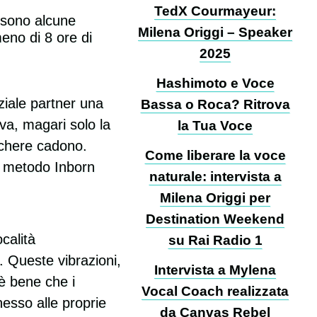
TedX Courmayeur:
i sono alcune
Milena Origgi – Speaker
eno di 8 ore di
2025
Hashimoto e Voce
ziale partner una
Bassa o Roca? Ritrova
va, magari solo la
la Tua Voce
schere cadono.
Come liberare la voce
el metodo Inborn
naturale: intervista a
Milena Origgi per
Destination Weekend
calità
su Rai Radio 1
. Queste vibrazioni,
Intervista a Mylena
 è bene che i
Vocal Coach realizzata
nesso alle proprie
da Canvas Rebel