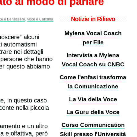
ato al modo di parlare
Notizie in Rilievo
ce e Benessere
,
Voce e Carisma
Mylena Vocal Coach
noscere” alcuni
per Elle
ti automatismi
rare nei dettagli
Intervista a Mylena
 a persone che hanno
Vocal Coach su CNBC
per questo abbiamo
Come l’enfasi trasforma
la Comunicazione
La Via della Voce
e, in questo caso
cente nella piccola
La Guru della Voce
Corso Communication
liamento e un altro
 e olfattiva, però
Skill presso l'Università