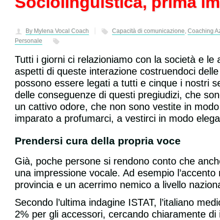
Sociolinguistica, prima i
By Mylena Vocal Coach
Capacità di comunicazione
,
Coaching Az
Personale
Tutti i giorni ci relazioniamo con la società e
aspetti di queste interazione costruendoci delle
possono essere legati a tutti e cinque i nostri 
delle conseguenze di questi pregiudizi, che son
un cattivo odore, che non sono vestite in mod
imparato a profumarci, a vestirci in modo ele
Prendersi cura della propria voce
Già, poche persone si rendono conto che anche
una impressione vocale. Ad esempio l’accento re
provincia e un acerrimo nemico a livello naziona
Secondo l’ultima indagine ISTAT, l’italiano medi
2% per gli accessori, cercando chiaramente di i