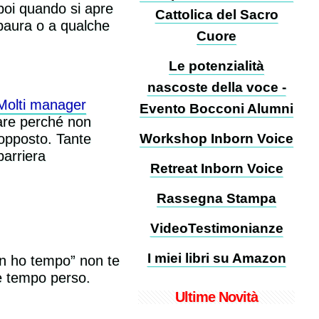
poi quando si apre
Cattolica del Sacro
a paura o a qualche
Cuore
Le potenzialità
nascoste della voce -
Molti manager
Evento Bocconi Alumni
iare perché non
’opposto. Tante
Workshop Inborn Voice
barriera
Retreat Inborn Voice
Rassegna Stampa
VideoTestimonianze
I miei libri su Amazon
on ho tempo” non te
te tempo perso.
Ultime Novità