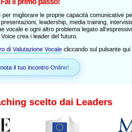
Fai il primo passo!
Elena Rimoldi
 per migliorare le proprie capacità comunicative per
Cantante, Milano
presentazioni, leadership, media training, intervist
e vocale e ogni altro problema legato all'espressiv
Voice crea i leader del futuro.
ro di Valutazione Vocale
cliccando sul pulsante qui 
nota il tuo incontro Online!
aching scelto dai Leaders