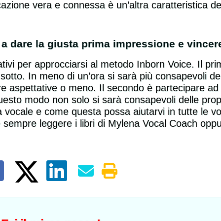
zione vera e connessa è un’altra caratteristica d
a dare la giusta prima impressione e vincere
ivi per approcciarsi al metodo Inborn Voice. Il pri
sotto. In meno di un’ora si sarà più consapevoli del
re aspettative o meno. Il secondo è partecipare a
uesto modo non solo si sarà consapevoli delle propr
 vocale e come questa possa aiutarvi in tutte le vos
Sono rimasta sorpresa
e sempre leggere i libri di Mylena Vocal Coach opp
dalla serietà e
dall'efficacia del metodo di
Mylena, pieno di esercizi
nuovi per me. Durante le
lezioni ho sviluppato una
voce più resistente e ora
sono in grado di cantare
senza problemi le canzoni
che scrivo!