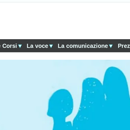
 Corsi
▼
La voce
▼
La comunicazione
▼
Prez