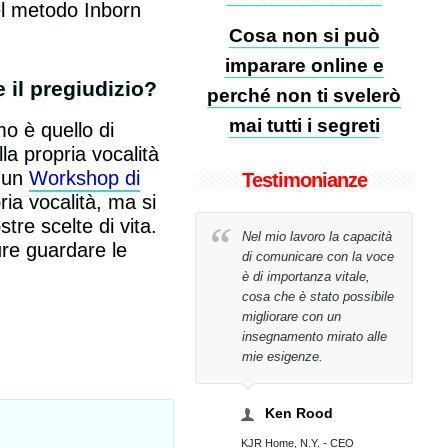
el metodo Inborn
Cosa non si può
imparare online e
 il pregiudizio?
perché non ti svelerò
mai tutti i segreti
mo è quello di
la propria vocalità
d un
Workshop di
Testimonianze
ia vocalità, ma si
tre scelte di vita.
Non avrei mai creduto di
Nel mio lavoro la capacità
ure guardare le
riuscire a raggiungere il
di comunicare con la voce
mio obiettivo in sole 26
è di importanza vitale,
lezioni!
cosa che è stato possibile
migliorare con un
insegnamento mirato alle
Tony Bucci
mie esigenze.
Bucci WorldWide Spa, Presidente
Ken Rood
KJR Home, N.Y. - CEO