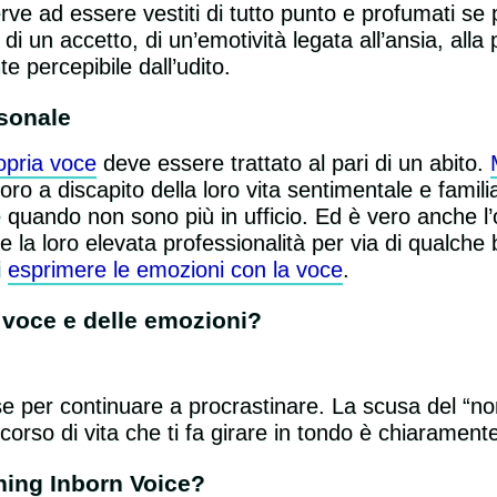
 ad essere vestiti di tutto punto e profumati se 
a di un accetto, di un’emotività legata all’ansia, all
e percepibile dall’udito.
rsonale
ropria voce
deve essere trattato al pari di un abito.
voro a discapito della loro vita sentimentale e famil
 quando non sono più in ufficio. Ed è vero anche l
la loro elevata professionalità per via di qualche 
i
esprimere le emozioni con la voce
.
 voce e delle emozioni?
se per continuare a procrastinare. La scusa del “n
orso di vita che ti fa girare in tondo è chiaramen
hing Inborn Voice?