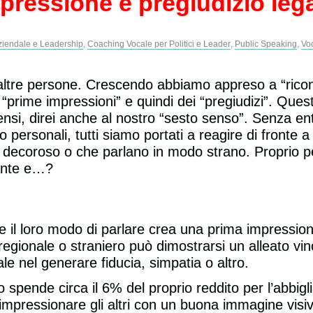
mpressione e pregiudizio leg
iendale e Leadership
,
Coaching Vocale per Politici e Leader
,
Public Speaking
,
Vo
 le altre persone. Crescendo abbiamo appreso a “rico
 “prime impressioni” e quindi dei “pregiudizi”. Ques
sensi, direi anche al nostro “sesto senso”. Senza ent
o personali, tutti siamo portati a reagire di fronte
o decoroso o che parlano in modo strano. Proprio 
gante e…?
 il loro modo di parlare crea una prima impression
gionale o straniero può dimostrarsi un alleato vin
le nel generare fiducia, simpatia o altro.
o spende circa il 6% del proprio reddito per l’abbig
mpressionare gli altri con un buona immagine visiva