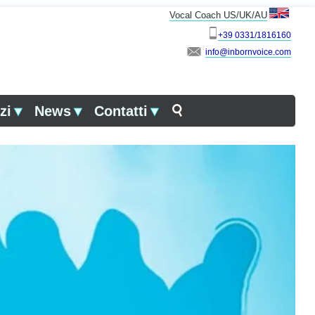
Vocal Coach US/UK/AU
+39 0331/1816160
info
zi
▼
News
▼
Contatti
▼