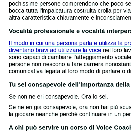
pochissime persone comprendono che poco serve
bocca tutta l’impalcatura costruita crolla per vi
altra caratteristica chiaramente e inconsciament
Vocalità professionale e vocalità interpe
Il modo in cui una persona parla e utilizza la p
diventano bravi ad utilizzare la voce
nel loro la
sono capaci di cambiare l’atteggiamento vocale
persone non riescono a fare carriera nonostante 
comunicativa legata al loro modo di parlare o d
Tu sei consapevole dell’importanza della
Se non ne eri consapevole. Ora lo sei.
Se ne eri già consapevole, ora non hai più scu
la giocare neanche perché continuare in un perc
A chi può servire un corso di Voice Coac