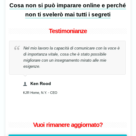
Cosa non si può imparare online e perché
non ti svelerò mai tutti i segreti
Testimonianze
l mio lavoro la capacità di comunicare con la voce è
La mia vo
 importanza vitale, cosa che è stato possibile
semplice
gliorare con un insegnamento mirato alle mie
igenze.
Cris
Musicista,
Ken Rood
R Home, N.Y. - CEO
Vuoi rimanere aggiornato?