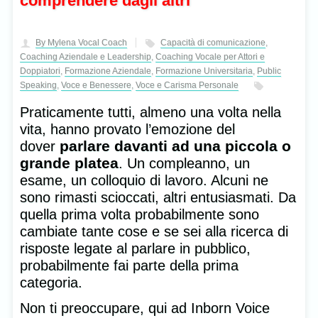
comprendere dagli altri
By Mylena Vocal Coach
Capacità di comunicazione
,
Coaching Aziendale e Leadership
,
Coaching Vocale per Attori e
Doppiatori
,
Formazione Aziendale
,
Formazione Universitaria
,
Public
Speaking
,
Voce e Benessere
,
Voce e Carisma Personale
Praticamente tutti, almeno una volta nella
vita, hanno provato l’emozione del
parlare davanti ad una piccola o
dover
grande platea
. Un compleanno, un
esame, un colloquio di lavoro. Alcuni ne
sono rimasti scioccati, altri entusiasmati. Da
quella prima volta probabilmente sono
cambiate tante cose e se sei alla ricerca di
risposte legate al parlare in pubblico,
probabilmente fai parte della prima
categoria.
Non ti preoccupare, qui ad Inborn Voice