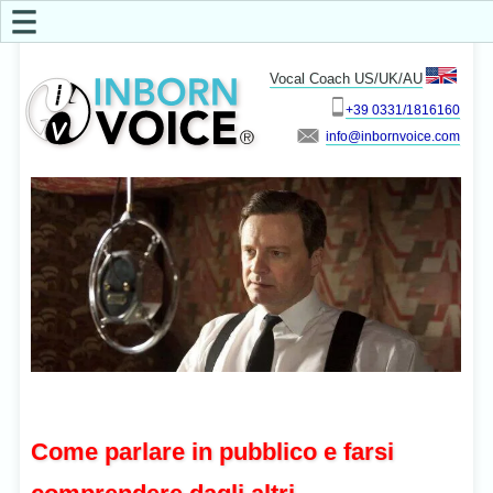
☰
Vocal Coach US/UK/AU
+39 0331/1816160
info
Come parlare in pubblico e farsi