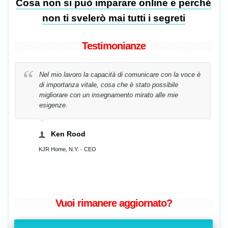
Cosa non si può imparare online e perché
non ti svelerò mai tutti i segreti
Testimonianze
on la voce è
La mia voce è stata riabilitata in tempo record,
ibile
semplicemente correggendo la mia postura!
e mie
Cristina Stavenschi
Musicista, Bucharest, Romania
Vuoi rimanere aggiornato?