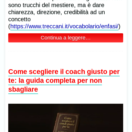
sono trucchi del mestiere, ma è dare
chiarezza, direzione, credibilità ad un
concetto
(
https://www.treccani.it/vocabolario/enfasi/
)
Continua a leggere…
Come scegliere il coach giusto per
te: la guida completa per non
sbagliare