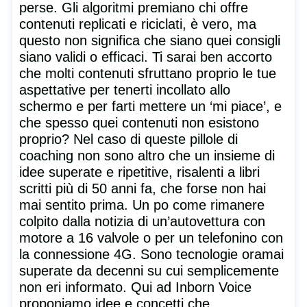
perse. Gli algoritmi premiano chi offre
contenuti replicati e riciclati, è vero, ma
questo non significa che siano quei consigli
siano validi o efficaci. Ti sarai ben accorto
che molti contenuti sfruttano proprio le tue
aspettative per tenerti incollato allo
schermo e per farti mettere un ‘mi piace’, e
che spesso quei contenuti non esistono
proprio? Nel caso di queste pillole di
coaching non sono altro che un insieme di
idee superate e ripetitive, risalenti a libri
scritti più di 50 anni fa, che forse non hai
mai sentito prima. Un po come rimanere
colpito dalla notizia di un’autovettura con
motore a 16 valvole o per un telefonino con
la connessione 4G. Sono tecnologie oramai
superate da decenni su cui semplicemente
non eri informato. Qui ad Inborn Voice
proponiamo idee e concetti che