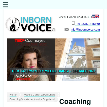
☰
Vocal Coach US/UK/AU
+39 0331/1816160
info
TEDX COURMAYEUR: MILENA ORIGGI – SPEAKER 2025
Home
Voce e Carisma Personale
Coaching
Coaching Vocale per Attori e Doppiatori