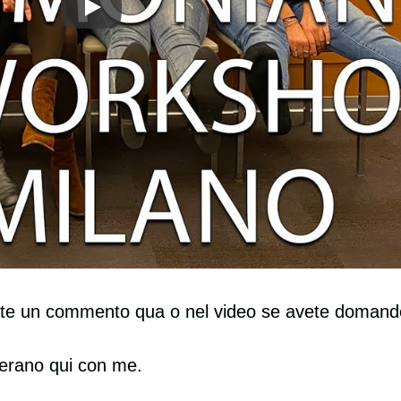
ciate un commento qua o nel video se avete domand
Sono rimasta sorpresa
No
dalla serietà e
ri
 erano qui con me.
dall'efficacia del metodo di
mi
Mylena, pieno di esercizi
le