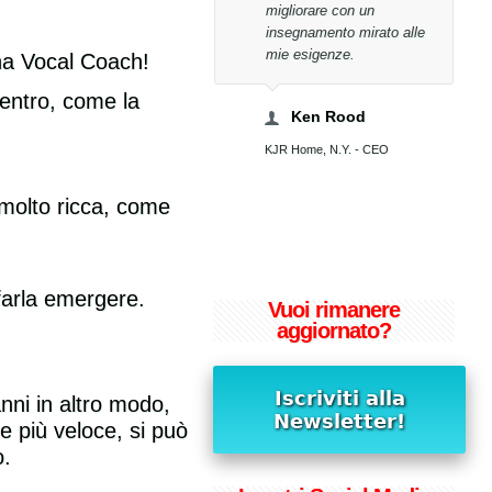
migliorare con un
insegnamento mirato alle
Tony Bucci
mie esigenze.
ena Vocal Coach!
cci WorldWide Spa, Presidente
dentro, come la
Ken Rood
KJR Home, N.Y. - CEO
 molto ricca, come
farla emergere.
Vuoi rimanere
aggiornato?
nni in altro modo,
e più veloce, si può
o.