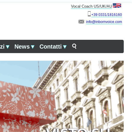
Vocal Coach US/UK/AU
+39 0331/1816160
info
zi
▼
News
▼
Contatti
▼