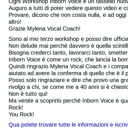
Ogni Workshop Inborn Voice è un tassello nuovo
Auguro a tutti di poter vedere questo video e co
Provare, dicono che non costa nulla, e ad oggi 
altro!
Grazie Mylena Vocal Coach!
Sono al mio terzo workshop e posso dire uffic
Non delude mai perché davvero è quella scintill
Bisogna crederci tanto, lavorarci tanto, smette
Inborn Voice è come un rock, che lancia la bomb
Quindi ringrazio Mylena Vocal Coach e i compag
aiutato ad avere la conferma di quello che è il
Posso solo ringraziare e dire che provo una g
rivolgo a chi, se come me a 40 anni si è chiesto 
Non è tutto qui!
Ma venite a scoprirlo perché Inborn Voice è qua
Rock!
You Rock!
Qua potete trovare tutte le informazioni e iscr