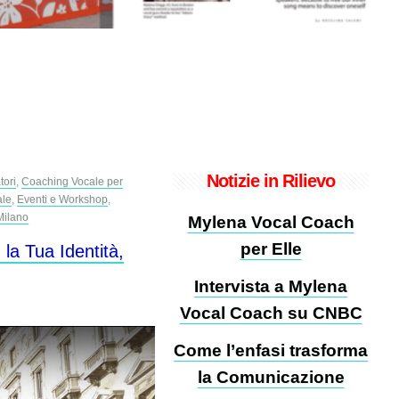
Notizie in Rilievo
tori
,
Coaching Vocale per
ale
,
Eventi e Workshop
,
Milano
Mylena Vocal Coach
per Elle
la Tua Identità,
Intervista a Mylena
Vocal Coach su CNBC
Come l’enfasi trasforma
la Comunicazione