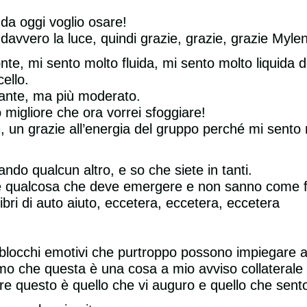
nuovi per me. Durante le
 da oggi voglio osare!
lezioni ho sviluppato una
voce più resistente e ora
 davvero la luce, quindi grazie, grazie, grazie Myl
sono in grado di cantare
Bu
onte, mi sento molto fluida, mi sento molto liquida 
senza problemi le canzoni
che scrivo!
ello.
tante, ma più moderato.
 migliore che ora vorrei sfoggiare!
Elena Rimoldi
 un grazie all’energia del gruppo perché mi sento
Cantante, Milano
ando qualcun altro, e so che siete in tanti.
o c’è qualcosa che deve emergere e non sanno come 
libri di auto aiuto, eccetera, eccetera, eccetera
blocchi emotivi che purtroppo possono impiegare a
amo che questa è una cosa a mio avviso collaterale 
vere questo è quello che vi auguro e quello che sent