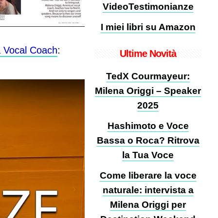
VideoTestimonianze
I miei libri su Amazon
a Vocal Coach
:
Ultime Novità
TedX Courmayeur:
Milena Origgi – Speaker
2025
Hashimoto e Voce
Bassa o Roca? Ritrova
la Tua Voce
Come liberare la voce
naturale: intervista a
Milena Origgi per