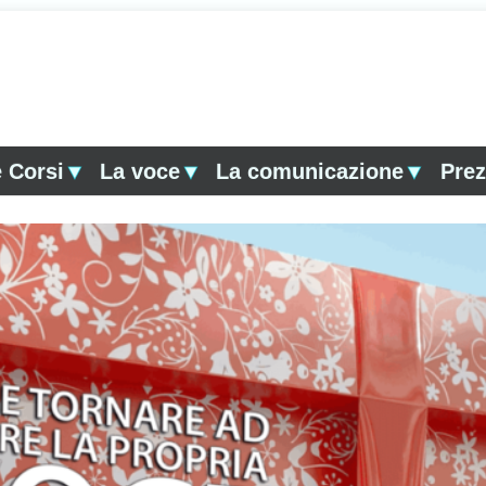
 Corsi
▼
La voce
▼
La comunicazione
▼
Prez