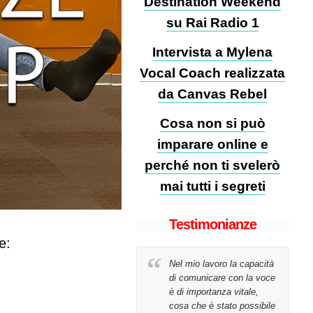
Destination Weekend
su Rai Radio 1
Intervista a Mylena
Vocal Coach realizzata
da Canvas Rebel
Cosa non si può
imparare online e
perché non ti svelerò
mai tutti i segreti
Testimonianze
e:
n avrei mai creduto di
Nel mio lavoro la capacità
uscire a raggiungere il
di comunicare con la voce
o obiettivo in sole 26
è di importanza vitale,
zioni!
cosa che è stato possibile