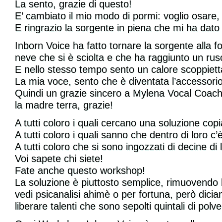
La sento, grazie di questo!
E’ cambiato il mio modo di pormi: voglio osare,
E ringrazio la sorgente in piena che mi ha dato
Inborn Voice ha fatto tornare la sorgente alla f
neve che si è sciolta e che ha raggiunto un rusc
E nello stesso tempo sento un calore scoppiet
La mia voce, sento che è diventata l’accessorio
Quindi un grazie sincero a Mylena Vocal Coach,
la madre terra, grazie!
A tutti coloro i quali cercano una soluzione copi
A tutti coloro i quali sanno che dentro di lor
A tutti coloro che si sono ingozzati di decine di 
Voi sapete chi siete!
Fate anche questo workshop!
La soluzione è piuttosto semplice, rimuovendo 
vedi psicanalisi ahimè o per fortuna, però dici
liberare talenti che sono sepolti quintali di pol