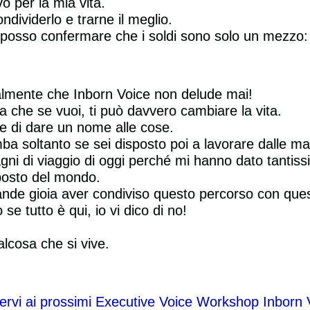
 per la mia vita.
ndividerlo e trarne il meglio.
posso confermare che i soldi sono solo un mezzo: l
ialmente che Inborn Voice non delude mai!
a che se vuoi, ti può davvero cambiare la vita.
re di dare un nome alle cose.
a soltanto se sei disposto poi a lavorare dalle mace
ni di viaggio di oggi perché mi hanno dato tantis
 posto del mondo.
rande gioia aver condiviso questo percorso con que
se tutto è qui, io vi dico di no!
lcosa che si vive.
ivervi ai prossimi Executive Voice Workshop Inborn 