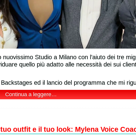
nuovissimo Studio a Milano con l’aiuto dei tre migl
viduare quello più adatto alle necessità dei sui clien
l Backstages ed il lancio del programma che mi rig
Continua a leggere…
Sono rimasta sorpresa
dalla serietà e
dall'efficacia del metodo di
Mylena, pieno di esercizi
nuovi per me. Durante le
tuo outfit e il tuo look: Mylena Voice Coac
lezioni ho sviluppato una