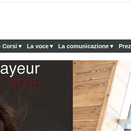
 Corsi
▼
La voce
▼
La comunicazione
▼
Prez