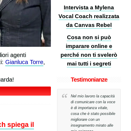
Intervista a Mylena
Vocal Coach realizzata
da Canvas Rebel
Cosa non si può
imparare online e
perché non ti svelerò
iori agenti
ti:
Gianluca Torre
,
mai tutti i segreti
Testimonianze
uarda!
Non avrei mai creduto di
Nel mio lavoro la capacità
riuscire a raggiungere il
di comunicare con la voce
mio obiettivo in sole 26
è di importanza vitale,
lezioni!
cosa che è stato possibile
migliorare con un
h spiega il
insegnamento mirato alle
Tony Bucci