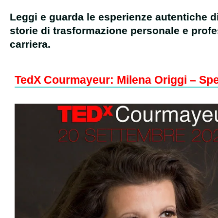
Leggi e guarda le esperienze autentiche d
storie di trasformazione personale e prof
carriera.
TedX Courmayeur: Milena Origgi – Sp