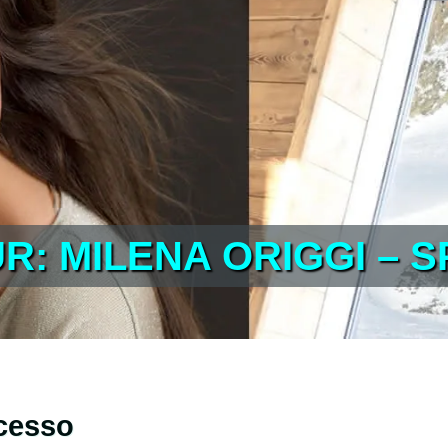
: MILENA ORIGGI – S
ccesso