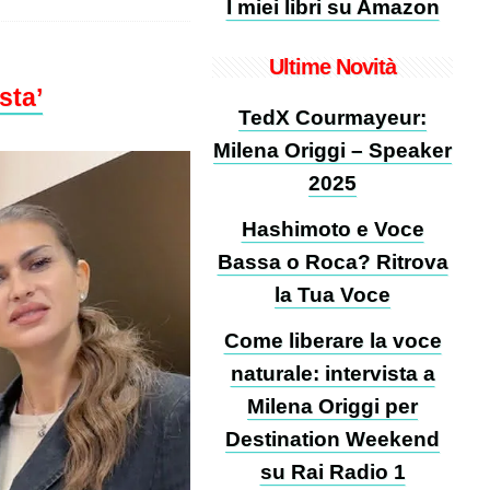
I miei libri su Amazon
Ultime Novità
sta’
TedX Courmayeur:
Milena Origgi – Speaker
2025
Hashimoto e Voce
Bassa o Roca? Ritrova
la Tua Voce
Come liberare la voce
naturale: intervista a
Milena Origgi per
Destination Weekend
su Rai Radio 1