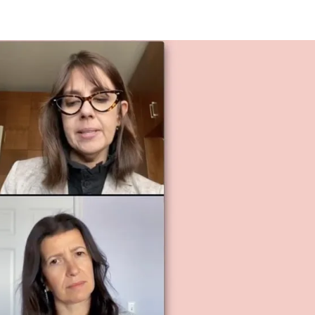
voce più resistente e ora
sono in grado di cantare
senza problemi le canzoni
che scrivo!
Elena Rimoldi
Cantante, Milano