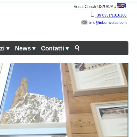
Vocal Coach US/UK/AU
+39 0331/1816160
info
zi
▼
News
▼
Contatti
▼