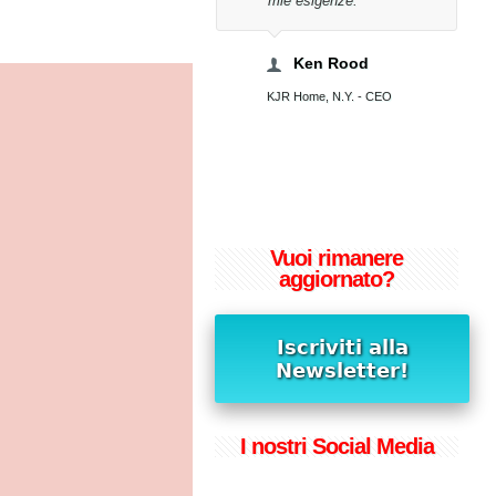
mie esigenze.
Bucci WorldWide Spa, Presidente
Ken Rood
KJR Home, N.Y. - CEO
Vuoi rimanere
aggiornato?
I nostri Social Media