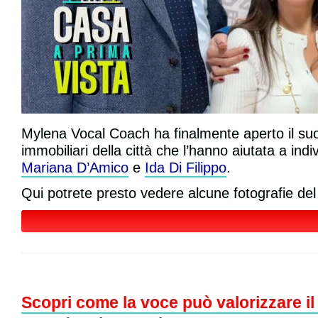
Mylena Vocal Coach ha finalmente aperto il suo 
immobiliari della città che l’hanno aiutata a indi
Mariana D’Amico
e
Ida Di Filippo
.
Qui potrete presto vedere alcune fotografie de
Scopri come la voce può valorizzare il 