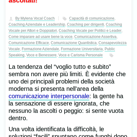
ascoltati!
By Mylena Vocal Coach
Capacità di comunicazione
,
Coaching Aziendale e Leadership
,
Coaching per dirigenti
,
Coaching
Vocale per Attori e Doppiatori
,
Coaching Vocale per Politici e Leader
,
Come imparare ad usare bene la voce
,
Comunicazione Assertiva
,
Comunicazione Efficace
,
Comunicazione Quantistica
,
Consapevolezza
Vocale
,
Formazione Aziendale
,
Formazione Universitaria
,
Public
Speaking
,
Voce e Benessere
,
Voce e Carisma Personale
La tendenza del “voglio tutto e subito”
sembra non avere più limiti. È evidente che
uno dei principali problemi della società
moderna si presenta nell’area della
comunicazione interpersonale
: la gente ha
la sensazione di essere ignorata, che
nessuno la ascolti o peggio: si sente vuota
dentro.
Una volta identificata la difficoltà, le
soluzioni “facili” spuntano come funghi dopo