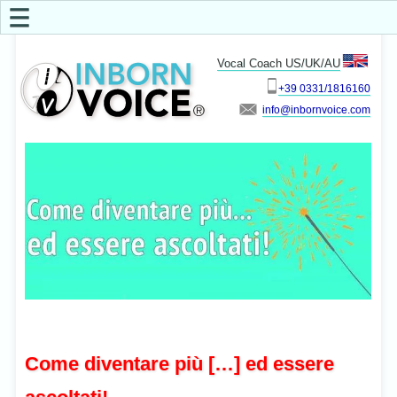
☰
Vocal Coach US/UK/AU
+39 0331/1816160
info
Come diventare più […] ed essere