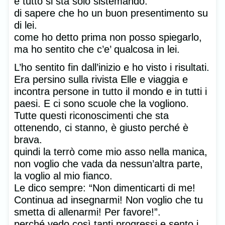
e tutto si sta solo sistemando.
di sapere che ho un buon presentimento su
di lei.
come ho detto prima non posso spiegarlo,
ma ho sentito che c’e’ qualcosa in lei.
L’ho sentito fin dall’inizio e ho visto i risultati.
Era persino sulla rivista Elle e viaggia e
incontra persone in tutto il mondo e in tutti i
paesi. E ci sono scuole che la vogliono.
Tutte questi riconoscimenti che sta
ottenendo, ci stanno, è giusto perché è
brava.
quindi la terrò come mio asso nella manica,
non voglio che vada da nessun’altra parte,
la voglio al mio fianco.
Le dico sempre: “Non dimenticarti di me!
Continua ad insegnarmi! Non voglio che tu
smetta di allenarmi! Per favore!”.
perché vedo così tanti progressi e sento i