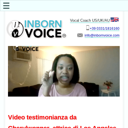
☰
Vocal Coach US/UK/AU
+39 0331/1816160
info
Video testimonianza da