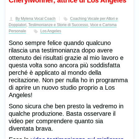
Cherylwonner, attrice di Los Angeles
By Mylena Vocal Coach
Coaching Vocale per Attori e
Doppiatori
,
Testimonianze e Storie di Successo
,
Voce e Carisma
Personale
Los Angeles
Sono sempre felice quando qualcuno
rilascia una testimonianza dopo avere
ottenuto dei risultati grazie al mio lavoro e
questa volta sono ancora più soddisfatta
perché è applicato al mondo della
recitazione. Non per nulla ho in programma
di aprire un nuovo studio proprio a Los
Angeles!
Sono sicura che ben presto la vedremo in
qualche produzione. Basta osservare il
video per comprendere quanto sia
diventata brava.