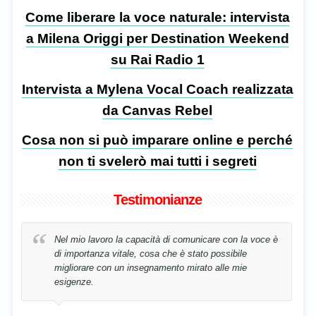
Come liberare la voce naturale: intervista
a Milena Origgi per Destination Weekend
su Rai Radio 1
Intervista a Mylena Vocal Coach realizzata
da Canvas Rebel
Cosa non si può imparare online e perché
non ti svelerò mai tutti i segreti
Testimonianze
 è
La mia voce è stata riabilitata in tempo record,
semplicemente correggendo la mia postura!
Cristina Stavenschi
Musicista, Bucharest, Romania