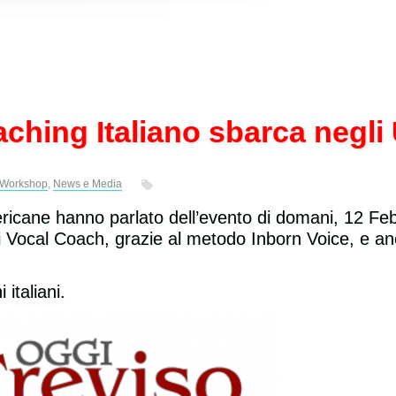
aching Italiano sbarca negl
 Workshop
,
News e Media
icane hanno parlato dell’evento di domani, 12 Feb
di Vocal Coach, grazie al metodo Inborn Voice, e an
 italiani.