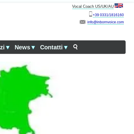
Vocal Coach US/UK/AU
+39 0331/1816160
info
zi
▼
News
▼
Contatti
▼