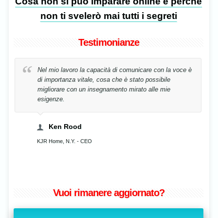
Cosa non si può imparare online e perché
non ti svelerò mai tutti i segreti
Testimonianze
 capacità di comunicare con la voce è
La mia voce è stata riabi
le, cosa che è stato possibile
semplicemente correggen
 insegnamento mirato alle mie
Cristina Stavensc
Musicista, Bucharest, Romani
EO
Vuoi rimanere aggiornato?