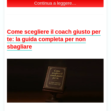
Continua a leggere…
Come scegliere il coach giusto per
te: la guida completa per non
sbagliare