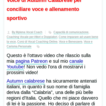
Voice di Autumn Calabrese per
conciliare voce e allenamento
sportivo
By Mylena Vocal Coach
Capacità di comunicazione
,
Coaching Vocale per Attori e Doppiatori
,
Come imparare ad usare bene
la voce
,
Corsi di Vocal Coaching Online
,
Voce e Benessere
,
Voce e
Carisma Personale
Questo è l’ottavo video che rilascio sulla
mia
pagina Patreon
e sul mio
canale
Youtube
! Non vedo l’ora di mostrarvi i
prossimi video!
Autumn calabrese
ha sicuramente antenati
italiani, in quanto il suo nome di famiglia
deriva dalla “Calabria”, una delle più belle
regioni d’Italia. Quello che mi piace davvero
di lei è la passione. Ho deciso di parlare di