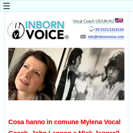
☰
Vocal Coach US/UK/AU
+39 0331/1816160
info
Cosa hanno in comune Mylena Vocal