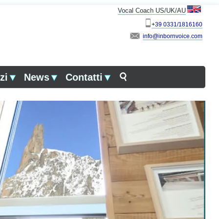
Vocal Coach US/UK/AU
+39 0331/1816160
info
zi
▼
News
▼
Contatti
▼