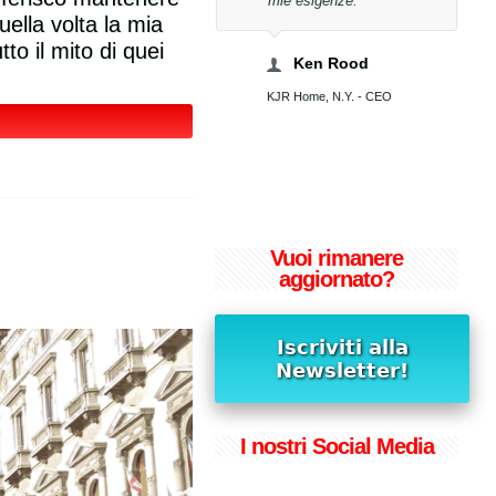
mie esigenze.
Cris
ella volta la mia
Spa, Presidente
to il mito di quei
Musicista,
Ken Rood
KJR Home, N.Y. - CEO
Vuoi rimanere
aggiornato?
I nostri Social Media