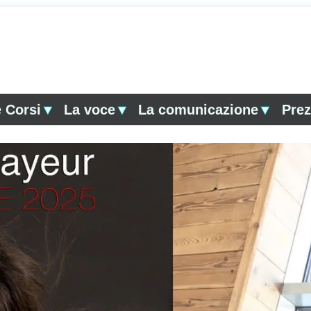
 Corsi
▼
La voce
▼
La comunicazione
▼
Prez