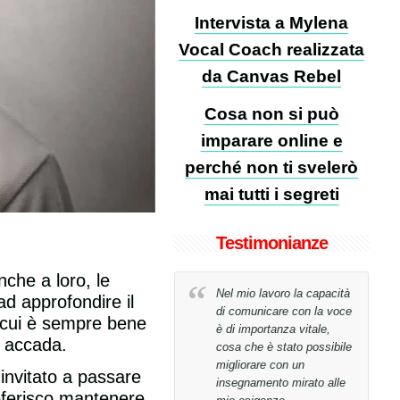
Intervista a Mylena
Vocal Coach realizzata
da Canvas Rebel
Cosa non si può
imparare online e
perché non ti svelerò
mai tutti i segreti
Testimonianze
che a loro, le
creduto di
Nel mio lavoro la capacità
La mia vo
d approfondire il
iungere il
di comunicare con la voce
riabilitat
r cui è sempre bene
n sole 26
è di importanza vitale,
semplice
o accada.
cosa che è stato possibile
correggen
migliorare con un
postura!
invitato a passare
insegnamento mirato alle
eferisco mantenere
cci