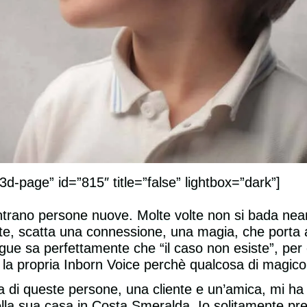
d-page” id=”815″ title=”false” lightbox=”dark”]
ntrano persone nuove. Molte volte non si bada nean
Sono rimasta sorpresa
Non avrei mai 
lte, scatta una connessione, una magia, che porta a
dalla serietà e
riuscire a ragg
gue sa perfettamente che “il caso non esiste”, pe
dall'efficacia del metodo di
mio obiettivo i
n la propria Inborn Voice perchè qualcosa di magic
Mylena, pieno di esercizi
lezioni!
nuovi per me. Durante le
 di queste persone, una cliente e un’amica, mi ha 
lezioni ho sviluppato una
ella sua casa in Costa Smeralda. Io solitamente pr
Tony Bu