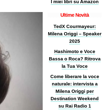
I miei libri su Amazon
Ultime Novità
TedX Courmayeur:
Milena Origgi – Speaker
2025
Hashimoto e Voce
Bassa o Roca? Ritrova
la Tua Voce
Come liberare la voce
naturale: intervista a
Milena Origgi per
Destination Weekend
su Rai Radio 1