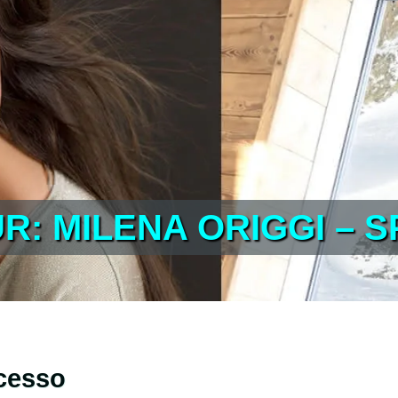
: MILENA ORIGGI – S
ccesso