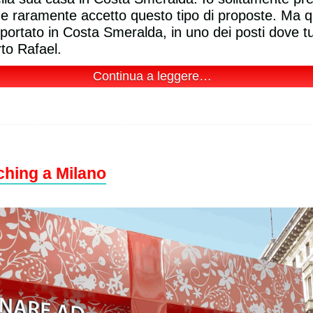
voce più resistente e ora
 e raramente accetto questo tipo di proposte. Ma qu
sono in grado di cantare
Bucci WorldWide 
senza problemi le canzoni
portato in Costa Smeralda, in uno dei posti dove tut
che scrivo!
rto Rafael.
Continua a leggere…
Elena Rimoldi
Cantante, Milano
ching a Milano