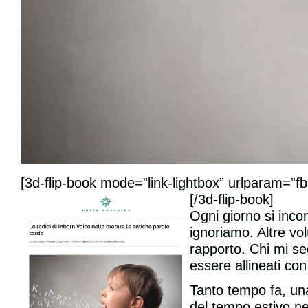
[3d-flip-book mode=”link-lightbox” urlparam=”fb3
[/3d-flip-book]
Ogni giorno si inco
ignoriamo. Altre vo
rapporto. Chi mi se
essere allineati co
Tanto tempo fa, una
del tempo estivo n