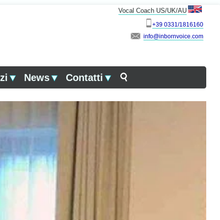
Vocal Coach US/UK/AU
+39 0331/1816160
info
zi
▼
News
▼
Contatti
▼