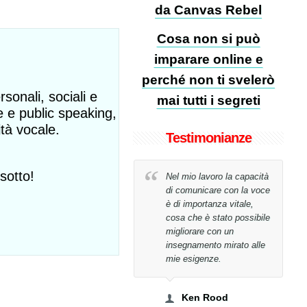
da Canvas Rebel
Cosa non si può
imparare online e
perché non ti svelerò
sonali, sociali e
mai tutti i segreti
e e public speaking,
ità vocale.
Testimonianze
sotto!
Non avrei mai creduto di
Nel mio lavoro la capacità
riuscire a raggiungere il
di comunicare con la voce
mio obiettivo in sole 26
è di importanza vitale,
lezioni!
cosa che è stato possibile
migliorare con un
insegnamento mirato alle
Tony Bucci
mie esigenze.
Bucci WorldWide Spa, Presidente
Ken Rood