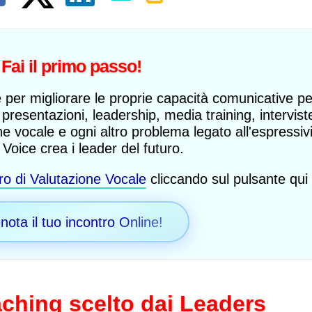
Fai il primo passo!
 per migliorare le proprie capacità comunicative per
presentazioni, leadership, media training, intervist
e vocale e ogni altro problema legato all'espressiv
Voice crea i leader del futuro.
ro di Valutazione Vocale
cliccando sul pulsante qui 
Sono rimasta sorpresa
dalla serietà e
dall'efficacia del metodo di
nota il tuo incontro Online!
Mylena, pieno di esercizi
nuovi per me. Durante le
lezioni ho sviluppato una
voce più resistente e ora
sono in grado di cantare
senza problemi le canzoni
aching scelto dai Leaders
che scrivo!