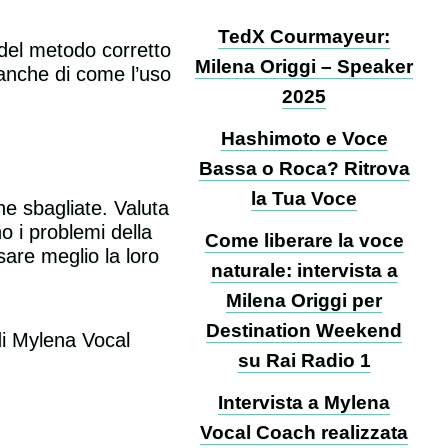
TedX Courmayeur:
 del metodo corretto
Milena Origgi – Speaker
 anche di come l’uso
2025
Hashimoto e Voce
Bassa o Roca? Ritrova
la Tua Voce
e sbagliate. Valuta
o i problemi della
Come liberare la voce
sare meglio la loro
naturale: intervista a
Milena Origgi per
Destination Weekend
di Mylena Vocal
su Rai Radio 1
Intervista a Mylena
Vocal Coach realizzata