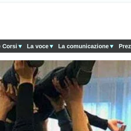
 Corsi
▼
La voce
▼
La comunicazione
▼
Prez