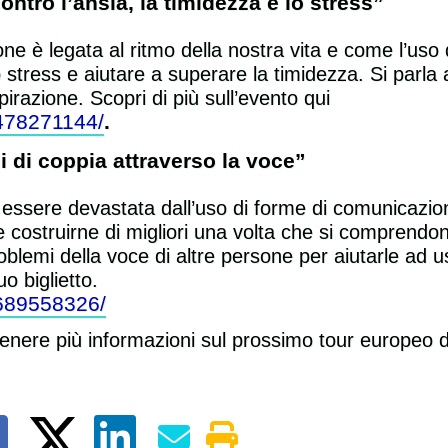
tro l’ansia, la timidezza e lo stress”
e è legata al ritmo della nostra vita e come l’uso
o stress e aiutare a superare la timidezza. Si parla
irazione. Scopri di più sull’evento qui
478271144/
.
i di coppia attraverso la voce”
ssere devastata dall’uso di forme di comunicazion
 costruirne di migliori una volta che si comprendon
roblemi della voce di altre persone per aiutarle ad u
o biglietto.
689558326/
ttenere più informazioni sul prossimo tour europeo 