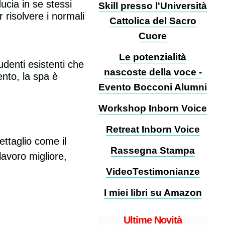
ucia in se stessi
Skill presso l'Università
risolvere i normali
Cattolica del Sacro
Cuore
Le potenzialità
udenti esistenti che
nascoste della voce -
ento, la spa è
Evento Bocconi Alumni
Workshop Inborn Voice
Retreat Inborn Voice
ettaglio come il
Rassegna Stampa
lavoro migliore,
VideoTestimonianze
I miei libri su Amazon
Ultime Novità