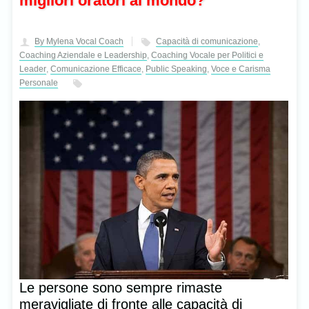
migliori oratori al mondo?
By Mylena Vocal Coach
Capacità di comunicazione
,
Coaching Aziendale e Leadership
,
Coaching Vocale per Politici e
Leader
,
Comunicazione Efficace
,
Public Speaking
,
Voce e Carisma
Personale
Le persone sono sempre rimaste
meravigliate di fronte alle capacità di