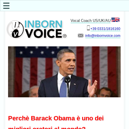
☰
Vocal Coach US/UK/AU
+39 0331/1816160
info
Perchè Barack Obama è uno dei